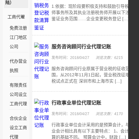
陆）
1.依据：现阶段要积极支持和鼓励引导税务
师事务所及其执业注册税务师开展以下涉税
工商代理
鉴证业务范围……企业变更税务登记 […]
免费注册
江门地区
公司
服务咨询顾问行业代理记账
发布时间：2018/04/27
浏览次数：6215
代办营业
服务咨询顾问行业原属于营业税的征收范
执照
围，从2012年11月1日起，营业税改征增值
税试点正式在 深圳市和上海市实 […]
有限责任
公司设立
行政事业单位代理记账
工商代理
发布时间：2018/04/27
浏览次数：4170
合伙企业
行政事业单位会计采用的是预算会计，与企
设立工商
业会计相比具有以下主要特点： 1、会计核
代理
算的基础不同。 预算会计中，财政 […]