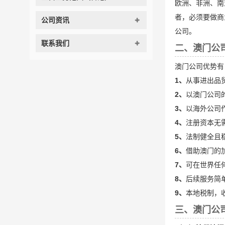
欧洲、非洲、南
者，必须要做商
公司资讯
公司。
联系我们
二、澳门公
澳门公司优势有
1、
从事进出品
2、
以澳门公司
3、
以海外公司作
4、
注册资本无
5、
法制健全且
6、
借助澳门的
7、
可在世界任
8、
后续服务简
9、
本地税制，
三、澳门公