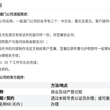
程
澳门公司流程简述：
的公司名称，一般澳门公司的名字有三个：中文名，葡文及英文。客户提供
托书及递交有效证件的复印件一份，并签署协议书；
按照客户与我司协商金额支付）；
委托书的内容制作法定文档给客户签署，签署后原件要与护照原件一起寄
办理相关手续；
1- 25 个工作天左右完成；
取资料。
公司的官方程序：
方法/地点
名称
商业及动产登记局
程 / 契约
透过本局专责公证员办理；或可委
名称60 天内 )
办理