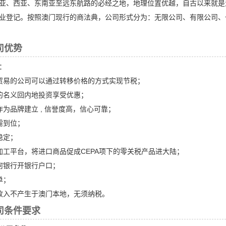
亚、西亚、东南亚至远东航路的必经之地，地理位置优越，自古以来就是
业登记。按照澳门现行的商法典，公司形式分为：无限公司、有限公司、
司优势
：
贸易的公司可以通过转移价格的方式实现节税；
的名义回内地投资享受优惠；
为品牌建立 , 信誉度高，信心可靠；
需到位；
稳定；
加工平台，将进口商品促成CEPA项下的零关税产品进大陆；
何银行开银行户口；
单；
收入不产生于澳门本地，无须纳税。
司条件要求