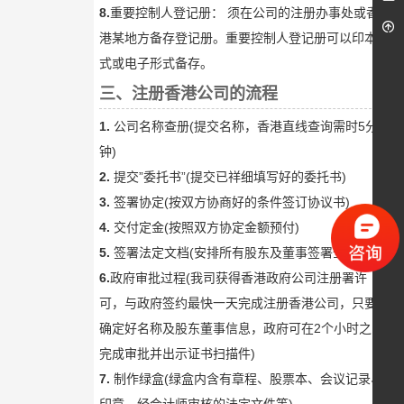
8.
重要控制人登记册： 须在公司的注册办事处或香
港某地方备存登记册。重要控制人登记册可以印本形
式或电子形式备存。
三、注册香港公司的流程
1.
公司名称查册(提交名称，香港直线查询需时5分
钟)
2.
提交”委托书”(提交已祥细填写好的委托书)
3.
签署协定(按双方协商好的条件签订协议书)
4.
交付定金(按照双方协定金额预付)
5.
签署法定文档(安排所有股东及董事签署全套文件)
6.
政府审批过程(我司获得香港政府公司注册署许
可，与政府签约最快一天完成注册香港公司，只要您
确定好名称及股东董事信息，政府可在2个小时之内
完成审批并出示证书扫描件)
7.
制作绿盒(绿盒内含有章程、股票本、会议记录、