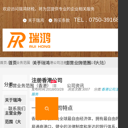
欢迎访问瑞鸿财税，将为您提供专业的企业相关服务
TEL . 0750-3916809
关于瑞鸿
购买条款
首页
关于瑞鸿
主营业务范围（大陆）
首页
/
主营业务范围（香港）
/
香港公司注册服务
/
注册香港公司
注册香港公司
分类
主营业务范围（香港）
公司资讯
发布时间:2018/03/28
浏览次数:3007
分类:
香港公司注册
服务
关于瑞鸿
一、香港公司特点
联系我们
主营业务
香港多年获评为全球最自由经济体，拥有最自由的贸
范围（大
易通商港口，健全的法律制度和发达的银行体系，给