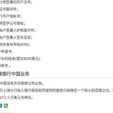
会计师签署的开户文件；
册证书复印件；
银行开户授权书；
秘书签字认可授权；
行帐户签署人护照复印件；
行帐户签署人签名见证；
税务身份号码(EIN)；
户申请书;
头的现金(建议$200美元);
行帐号 。
旗银行中国业务
中国没有开办离岸公司业务。
行上海分行私人银行部目前所提供的服务只局限在一个较小的范围之内，
以几十万美元为单位。