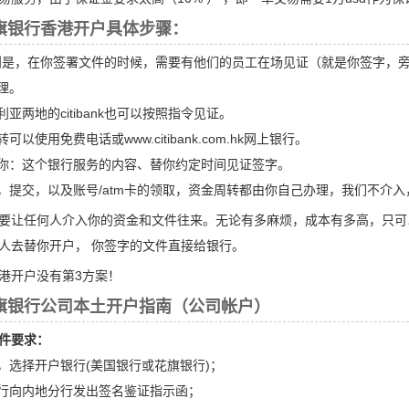
旗银行香港开户具体步骤：
nk的原则是，在你签署文件的时候，需要有他们的员工在场见证（就是你签字，
办理。
利亚两地的citibank也可以按照指令见证。
可以使用免费电话或www.citibank.com.hk网上银行。
助你：这个银行服务的内容、替你约定时间见证签字。
署，提交，以及账号/atm卡的领取，资金周转都由你自己办理，我们不介
要让任何人介入你的资金和文件往来。无论有多麻烦，成本有多高，只可
人去替你开户， 你签字的文件直接给银行。
港开户没有第3方案！
旗银行公司本土开户指南（公司帐户）
件要求：
质，选择开户银行(美国银行或花旗银行)；
行行向内地分行发出签名鉴证指示函；