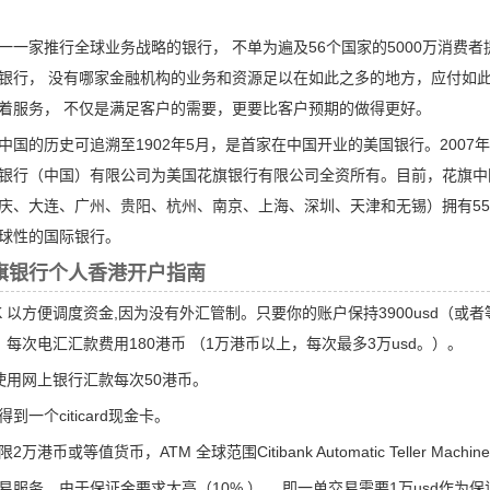
一一家推行全球业务战略的银行， 不单为遍及56个国家的5000万消费
银行， 没有哪家金融机构的业务和资源足以在如此之多的地方，应付如此
着服务， 不仅是满足客户的需要，更要比客户预期的做得更好。
中国的历史可追溯至1902年5月，是首家在中国开业的美国银行。200
银行（中国）有限公司为美国花旗银行有限公司全资所有。目前，花旗中
庆、大连、广州、贵阳、杭州、南京、上海、深圳、天津和无锡）拥有55
球性的国际银行。
旗银行个人香港开户指南
nk HK 以方便调度资金,因为没有外汇管制。只要你的账户保持3900usd
 每次电汇汇款费用180港币 （1万港币以上，每次最多3万usd。）。
使用网上银行汇款每次50港币。
一个citicard现金卡。
港币或等值货币，ATM 全球范围Citibank Automatic Teller Machine, Cirrus
易服务，由于保证金要求太高（10% ） ，即一单交易需要1万usd作为保